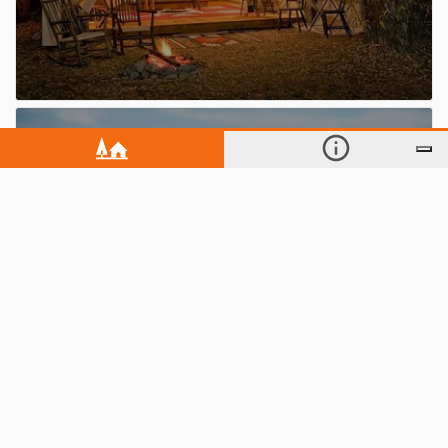
Vacanze con il tuo amico a 4 zampe
Non è quello che cercavi?
Scopri le altre proposte!