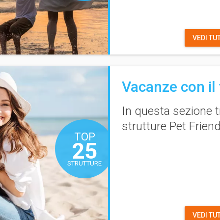
VEDI TU
Vacanze con il
In questa sezione t
strutture
Pet Friend
TOP
25
STRUTTURE
VEDI TU