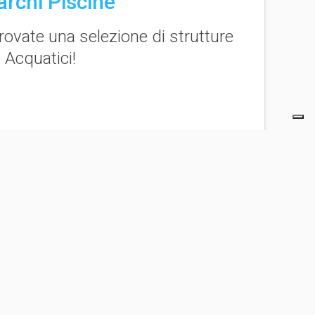
rchi Piscine
rovate una selezione di strutture
 Acquatici
!
TTE LE STRUTTURE SELEZIONATE