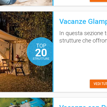
Vacanze Glam
In questa sezione t
strutture che offr
TOP
20
STRUTTURE
VEDI TU