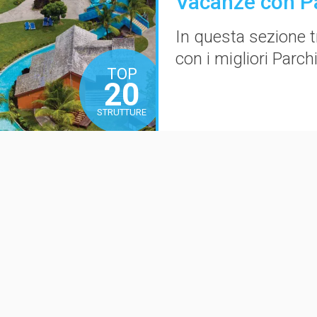
Vacanze con Pa
In questa sezione t
con i migliori
Parchi
TOP
20
STRUTTURE
VEDI TU