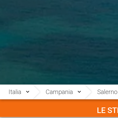
Italia
Campania
Salerno
LE S