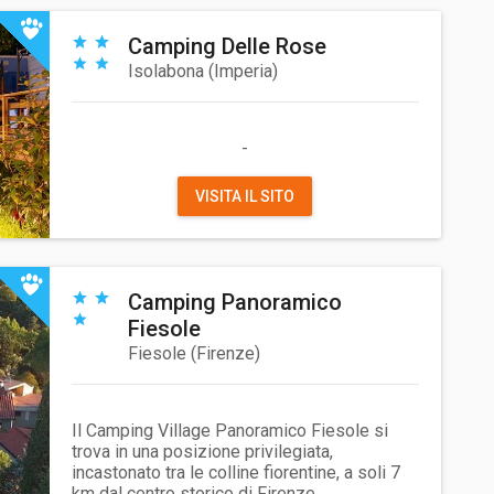
Camping Delle Rose
Isolabona
(
Imperia
)
-
VISITA IL SITO
Camping Panoramico
Fiesole
Fiesole
(
Firenze
)
Il Camping Village Panoramico Fiesole si
trova in una posizione privilegiata,
incastonato tra le colline fiorentine, a soli 7
km dal centro storico di Firenze.