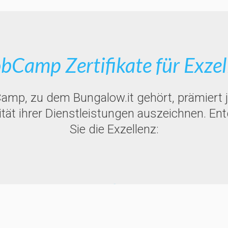
bCamp Zertifikate für Exzel
amp, zu dem Bungalow.it gehört, prämiert 
alität ihrer Dienstleistungen auszeichnen. E
Sie die Exzellenz:
Pineto Beach Village & Camping
Pineto
,
Teramo