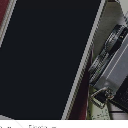
o
Pineto