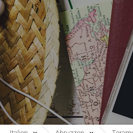
Italien
Abruzzen
Teram