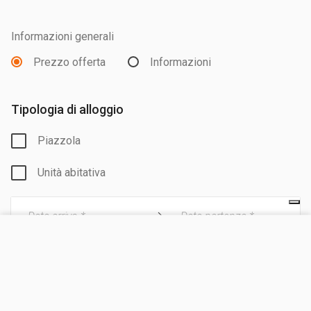
Informazioni generali
Prezzo offerta
Informazioni
Tipologia di alloggio
Piazzola
Unità abitativa
Data arrivo *
Data partenza *
VISITA IL SITO
Adulti
CHIEDI UN PREVENTIVO