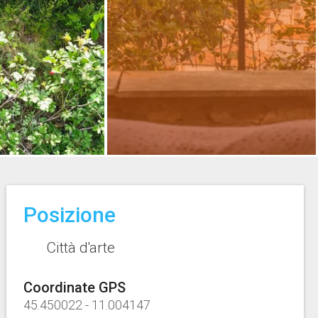
Posizione
Città d'arte
Coordinate GPS
45.450022
-
11.004147