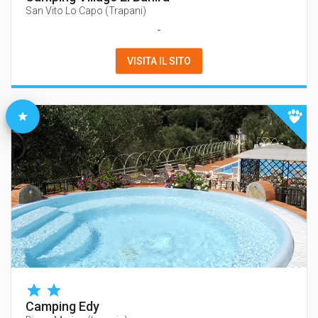
San Vito Lo Capo
(
Trapani
)
-
VISITA IL SITO
Camping Edy